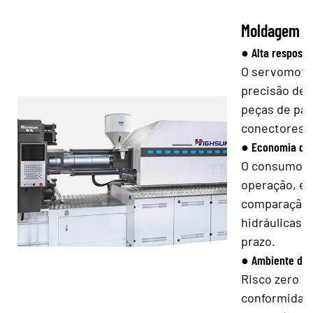
Moldagem por
● Alta respost
O servomoto
precisão de 
peças de par
conectores e
● Economia de 
O consumo de
operação, e
comparação 
hidráulicas t
prazo.
● Ambiente de 
Risco zero d
conformidade