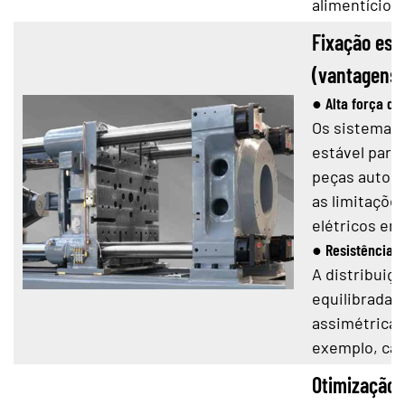
alimentício 
Fixação est
(vantagens 
● Alta força de
Os sistemas 
estável para
peças automo
as limitaçõe
elétricos em
● Resistência s
A distribuiçã
equilibrada 
assimétrica 
exemplo, caix
Otimização