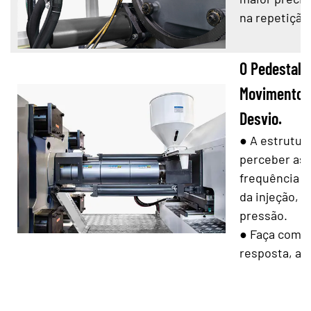
na repetição
O Pedestal A
Movimento P
Desvio.
●
A estrutur
perceber as 
frequência d
da injeção, 
pressão.
●
Faça com q
resposta, alt