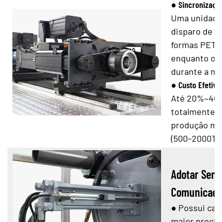
● Sincronizaçã
Uma unidade 
disparo de a
formas PET c
enquanto o a
durante a mo
● Custo Efetivi
Até 20%~40%
totalmente e
produção mul
(500–2000T).
Adotar Sens
Comunicação
●
Possui cara
maior precis