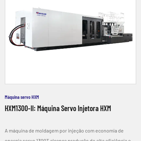
Máquina servo HXM
HXM1300-II: Máquina Servo Injetora HXM
A máquina de moldagem por injeção com economia de
energia servo 1300T alcança produção de alta eficiência e