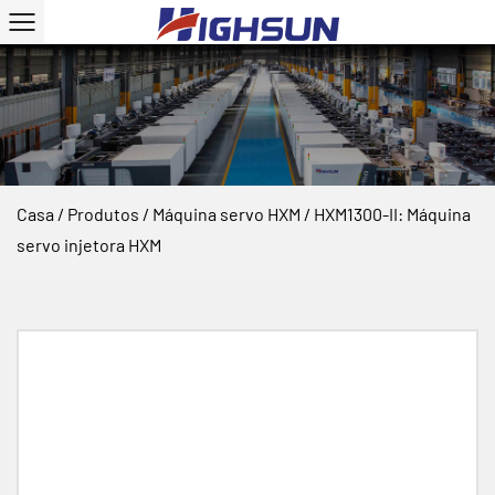
Casa
/
Produtos
/
Máquina servo HXM
/
HXM1300-II: Máquina
servo injetora HXM