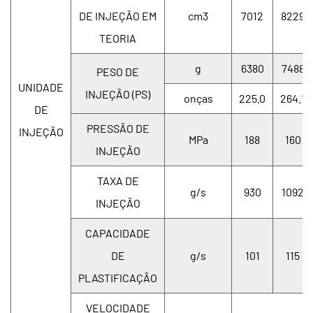
DE INJEÇÃO EM
cm3
7012
8229
TEORIA
g
6380
7488
PESO DE
UNIDADE
INJEÇÃO (PS)
onças
225.0
264.1
DE
PRESSÃO DE
INJEÇÃO
MPa
188
160
INJEÇÃO
TAXA DE
g/s
930
1092
INJEÇÃO
CAPACIDADE
DE
g/s
101
115
PLASTIFICAÇÃO
VELOCIDADE